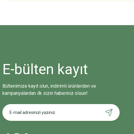
Bu ürünün fiyat bilgisi, resim, ürün açıklamalarında ve diğer konularda
Görüş ve önerileriniz için teşekkür ederiz.
Ürün resmi kalitesiz, bozuk veya görüntülenemiyor.
Ürün açıklamasında eksik bilgiler bulunuyor.
Ürün bilgilerinde hatalar bulunuyor.
Ürün fiyatı diğer sitelerden daha pahalı.
E-bülten
kayıt
Bu ürüne benzer farklı alternatifler olmalı.
Bültenimize kayıt olun, indirimli ürünlerden ve
kampanyalardan ilk sizin haberiniz olsun!