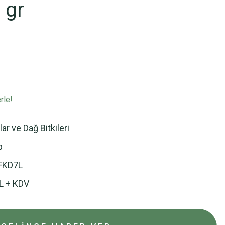
 gr
rle!
ar ve Dağ Bitkileri
p
FKD7L
L + KDV