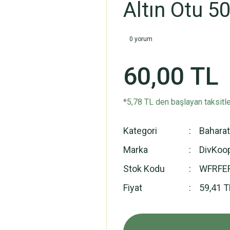
Altın Otu 50
0 yorum
60,00 TL
*5,78 TL den başlayan taksitle
Kategori
Baharatl
Marka
DivKoo
Stok Kodu
WFRFE
Fiyat
59,41 T