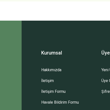
 yetersiz gördüğünüz noktaları öneri formunu kullanarak tarafımıza iletebilirsini
Bu ürüne ilk yorumu siz yapın!
Yorum Yaz
Kurumsal
Üye
Hakkımızda
Yeni 
İletişim
Üye G
Gönder
İletişim Formu
Şifr
Havale Bildirim Formu