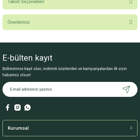
Taksit Seçenekleri
Bu ürüne ilk yorumu siz yapın!
Önerileriniz
Yorum Yaz
Bu ürünün fiyat bilgisi, resim, ürün açıklamalarında ve diğer konularda
yetersiz gördüğünüz noktaları öneri formunu kullanarak tarafımıza
iletebilirsiniz.
E-bülten
kayıt
Görüş ve önerileriniz için teşekkür ederiz.
Bültenimize kayıt olun, indirimli ürünlerden ve kampanyalardan ilk sizin
Ürün resmi kalitesiz, bozuk veya görüntülenemiyor.
haberiniz olsun!
Ürün açıklamasında eksik bilgiler bulunuyor.
Ürün bilgilerinde hatalar bulunuyor.
Ürün fiyatı diğer sitelerden daha pahalı.
Bu ürüne benzer farklı alternatifler olmalı.
Kurumsal