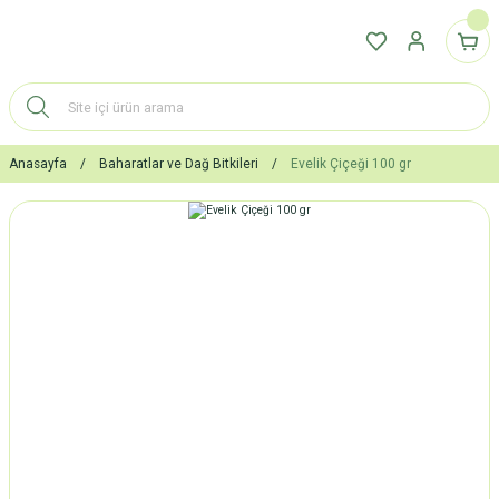
Anasayfa
Baharatlar ve Dağ Bitkileri
Evelik Çiçeği 100 gr