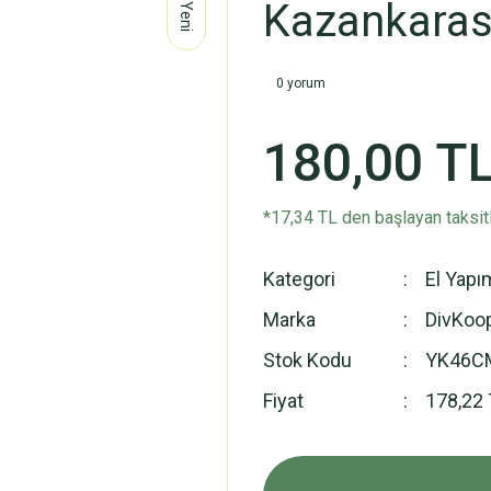
Kazankaras
Yeni
0 yorum
180,00 T
*17,34 TL den başlayan taksitl
Kategori
El Yapı
Marka
DivKoo
Stok Kodu
YK46
Fiyat
178,22 