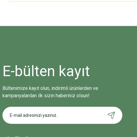
Bu ürünün fiyat bilgisi, resim, ürün açıklamalarında ve diğer konularda
Görüş ve önerileriniz için teşekkür ederiz.
Ürün resmi kalitesiz, bozuk veya görüntülenemiyor.
Ürün açıklamasında eksik bilgiler bulunuyor.
Ürün bilgilerinde hatalar bulunuyor.
Ürün fiyatı diğer sitelerden daha pahalı.
E-bülten
kayıt
Bu ürüne benzer farklı alternatifler olmalı.
Bültenimize kayıt olun, indirimli ürünlerden ve
kampanyalardan ilk sizin haberiniz olsun!