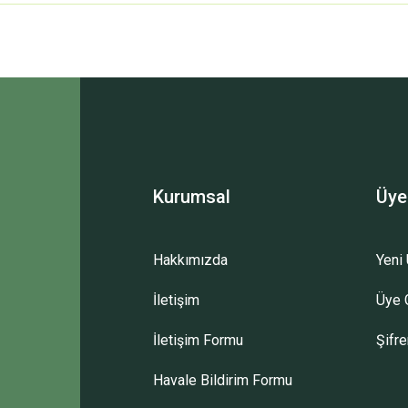
 yetersiz gördüğünüz noktaları öneri formunu kullanarak tarafımıza iletebilirsini
Bu ürüne ilk yorumu siz yapın!
Yorum Yaz
Kurumsal
Üye
Hakkımızda
Yeni 
İletişim
Üye G
Gönder
İletişim Formu
Şifr
Havale Bildirim Formu