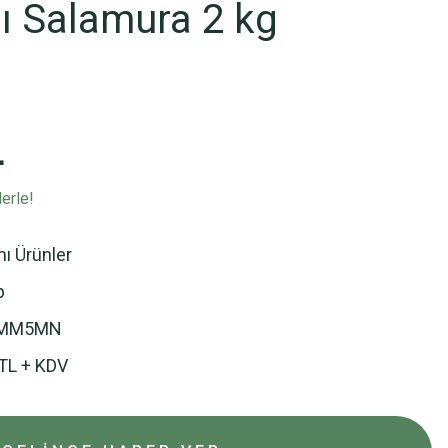
ı Salamura 2 kg
L
erle!
mı Ürünler
p
CMM5MN
TL + KDV